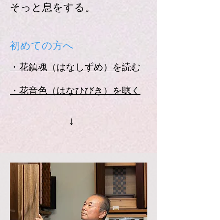
そっと息をする。
初めての方へ
・花鎮魂（はなしずめ）を読む
・花音色（はなひびき）を聴く
↓
​