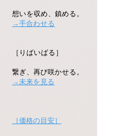
想いを収め、鎮める。
→手合わせる
［りばいばる］
​繋ぎ、再び咲かせる。
​→未来を見る
［価格の目安］